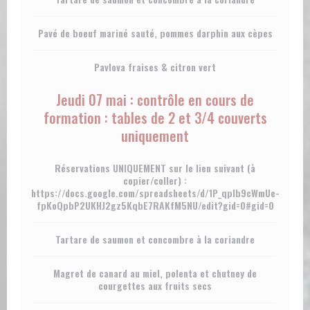
Pavé de boeuf mariné sauté, pommes darphin aux cèpes
Pavlova fraises & citron vert
Jeudi 07 mai : contrôle en cours de
formation : tables de 2 et 3/4 couverts
uniquement
Réservations UNIQUEMENT sur le lien suivant (à
copier/coller) :
https://docs.google.com/spreadsheets/d/1P_qplb9cWmUe-
fpKoQpbP2UKHJ2gz5KqbE7RAKfM5NU/edit?gid=0#gid=0
Tartare de saumon et concombre à la coriandre
Magret de canard au miel, polenta et chutney de
courgettes aux fruits secs