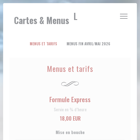
Personnalisation de vos choix en matière de cookies
LE JARDIN DE PAUL
Cartes & Menus
MENUS ET TARIFS
MENUS FIN AVRIL/MAI 2026
Menus et tarifs
Formule Express
Servie en ¾ d’heure
18,00 EUR
Mise en bouche