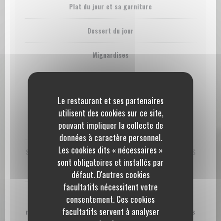
Plat du jour et sa garniture
Dessert du jour
Mignardises
- Pour Information -
Le restaurant et ses partenaires
Les éventuelles différences tarifaires avec la
profession, de même que les éventuelles variations
utilisent des cookies sur ce site,
qualitatives, ne s’expliquent que par le caractère
pouvant impliquer la collecte de
purement pédagogique des prestations fournies.
données à caractère personnel.
Les cookies dits « nécessaires »
SI VOUS PRÉSENTEZ UNE ALLERGIE À L’UN DES PRODUITS
SUIVANTS, MERCI DE L’INDIQUER LORS DE VOTRE
sont obligatoires et installés par
RÉSERVATION :
défaut. D'autres cookies
facultatifs nécessitent votre
Céréales contenant du gluten et produits dérivés,
consentement. Ces cookies
Arachides et produits dérivés, Noix (dont amandes,
facultatifs servent à analyser
noisettes, noix de cajou, noix de pécan, etc.) et produits
dérivés, Œufs et produits dérivés, Poisson et produits