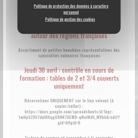
Politique de protection des données à caractère
Vendredi 24 avril : Le tour de France des
personnel
spécialités régionales en petites
Politique de gestion des cookies
bouchées - 22€ - Déjeuner animé, slams
autour des régions françaises
Assortiment de petites bouchées représentatives des
spécialités culinaires françaises
Jeudi 30 avril : contrôle en cours de
formation : tables de 2 et 3/4 couverts
uniquement
Réservations UNIQUEMENT sur le lien suivant (à
copier/coller) :
https://docs.google.com/spreadsheets/d/1egr-
tmHpSZX57dul0XqgOXHK7GEM9-qNaiWd5_WVbbk/edit?
gid=0#gid=0
Tartare de saumon et concombre à la coriandre