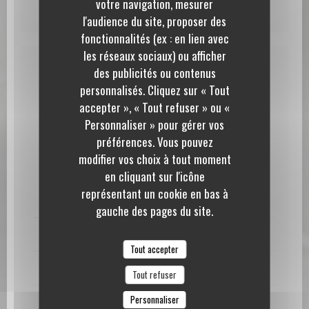
votre navigation, mesurer
dérivés, Soja et produits dérivés, Lait
l'audience du site, proposer des
fonctionnalités (ex : en lien avec
les réseaux sociaux) ou afficher
Menus fin avril/mai 2026
des publicités ou contenus
le Jardin de Paul
personnalisés. Cliquez sur « Tout
accepter », « Tout refuser » ou «
Personnaliser » pour gérer vos
Jeudi 23 avril - soirée gastronomique
préférences. Vous pouvez
"Autour du végétal" - 32€
modifier vos choix à tout moment
en cliquant sur l'icône
Amuse bouche : Brochettes millefeuille aubergine,
représentant un cookie en bas à
zaatar, tahini
gauche des pages du site.
Asperge blanche en textures, hollandaise curry & café
Tout accepter
Déclinaison de céleri & truffe noire
Tout refuser
Personnaliser
Tartelette fraise-rhubarbe, shot fleur de sureau