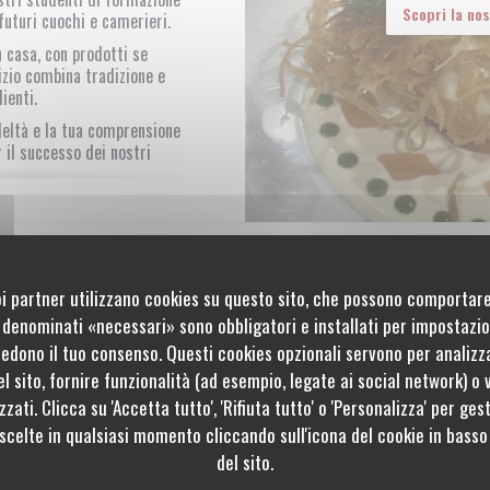
Scopri la no
futuri cuochi e camerieri.
n casa, con prodotti se
vizio combina tradizione e
lienti.
deltà e la tua comprensione
 il successo dei nostri
siasi cosa utile a casa tua
ood, feste, persone con
12h00 / 12h15 e rilasciare il
uoi partner utilizzano cookies su questo sito, che possono comportare
oni pratiche
Ora
s denominati «necessari» sono obbligatori e installati per impostazion
ruppo su richiesta alla
iedono il tuo consenso. Questi cookies opzionali servono per analizz
ucina
l sito, fornire funzionalità (ad esempio, legate ai social network) o 
Lun
-
Mer
ancese, Gastronomico
zati. Clicca su 'Accetta tutto', 'Rifiuta tutto' o 'Personalizza' per ges
en
le Jardin de Paul
 scelte in qualsiasi momento cliccando sull'icona del cookie in basso 
pologia
Gio
-
Ven
del sito.
 alberghiera