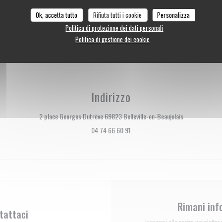
Sab
-
Dom
di pagamento
Ok, accetta tutto
Rifiuta tutti i cookie
Personalizza
ontanti, Assegni
* Solo su pre
Politica di protezione dei dati personali
Politica di gestione dei cookie
Indirizzo
((apre una nuov
2 place Georges Dutrève 69823 Belleville-en-Beaujolais
04 74 66 60 91
Rimani in
tattaci
Iscriversi alla nostra newslette