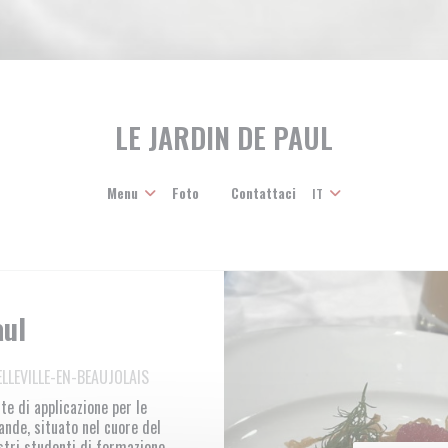
LE JARDIN DE PAUL
Menu
Foto
Contattaci
IT
((apre una nuova finestra))
aul
ELLEVILLE-EN-BEAUJOLAIS
te di applicazione per le
ande, situato nel cuore del
stri studenti di formazione