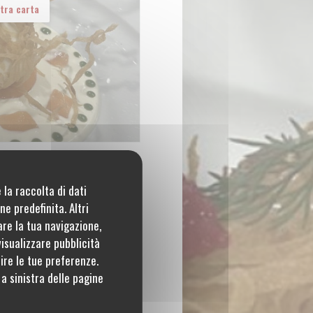
stra carta
 la raccolta di dati
ri
e predefinita. Altri
are la tua navigazione,
visualizzare pubblicità
Chiuso
tire le tue preferenze.
a sinistra delle pagine
12:00 - 12:15 *