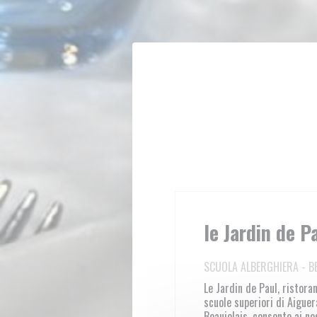
Personalizzazione delle tue scelte sui cookie
le Jardin de P
SCUOLA ALBERGHIERA
-
B
Le Jardin de Paul, ristoran
scuole superiori di Aiguer
Beaujolais, consente ai no