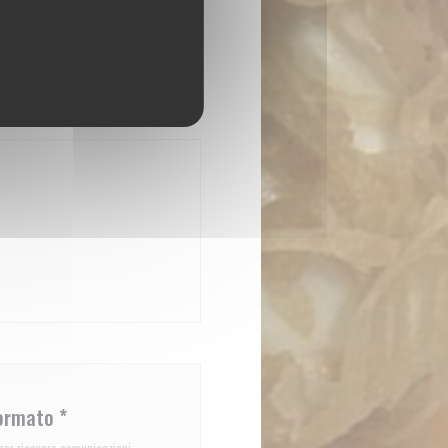
Chiuso
notazione
a finestra))
formato
*
r per ricevere comunicazioni