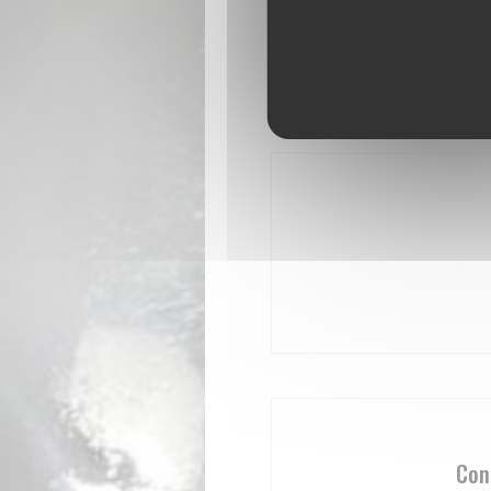
Metodo 
Bancomat, C
Con