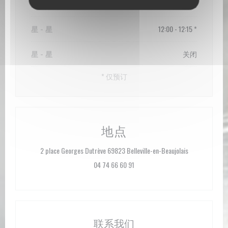
星
-
星
关闭
星
-
星
12:00 - 12:15 *
星
-
星
关闭
* 仅预订
地点
((在新窗口中
2 place Georges Dutrève 69823 Belleville-en-Beaujolais
04 74 66 60 91
联系我们