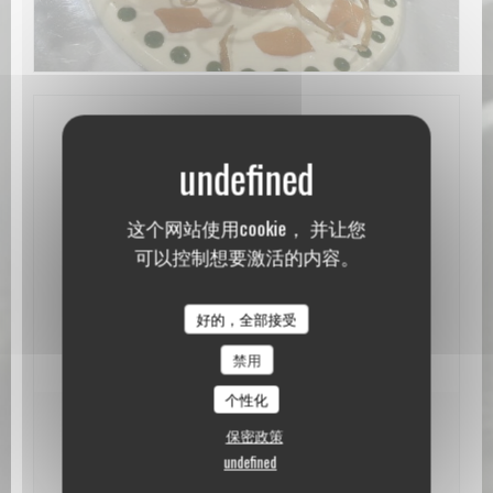
一般信息
菜肴
传统的法语, 美食
这个网站使用cookie， 并让您
可以控制想要激活的内容。
经营类型
酒店学校
le Jardin de Paul
好的，全部接受
支付方式
借记卡, 现金, 检查
禁用
个性化
营业时间
保密政策
undefined