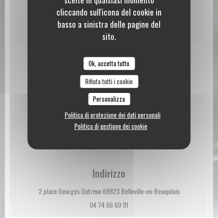
Sab
-
Dom
Chiuso
cliccando sull'icona del cookie in
* Solo su prenotazione
basso a sinistra delle pagine del
sito.
Ok, accetta tutto
Accesso
Rifiuta tutti i cookie
Petit parking en contrebas boulangerie Marie
Personalizza
Parcheggio
Blachère + parking clients angle Av
Politica di protezione dei dati personali
Verdun/Chemin Abbaye
Politica di gestione dei cookie
Indirizzo
((apre una nuov
2 place Georges Dutrève 69823 Belleville-en-Beaujolais
04 74 66 60 91