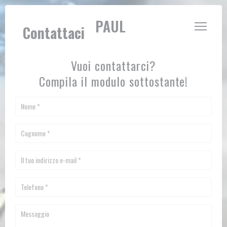
Personalizzazione delle tue scelte sui cookie
LE JARDIN DE PAUL
Contattaci
Vuoi contattarci?
Compila il modulo sottostante!