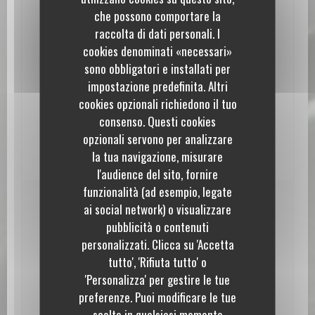
che possono comportare la
Informazioni pratiche
raccolta di dati personali. I
cookies denominati «necessari»
Cucina
Tradizionale francese, Gastronomico
sono obbligatori e installati per
impostazione predefinita. Altri
Tipologia
cookies opzionali richiedono il tuo
scuola alberghiera
consenso. Questi cookies
Metodo di pagamento
opzionali servono per analizzare
Bancomat, Contanti, Assegni
la tua navigazione, misurare
l'audience del sito, fornire
funzionalità (ad esempio, legate
Orari
ai social network) o visualizzare
pubblicità o contenuti
le Jardin de Paul
personalizzati. Clicca su 'Accetta
Lun
-
Mer
Chiuso
tutto', 'Rifiuta tutto' o
'Personalizza' per gestire le tue
Gio
-
Ven
12:00 - 12:15 *
preferenze. Puoi modificare le tue
scelte in qualsiasi momento